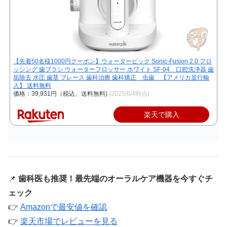
【先着50名様1000円クーポン】ウォーターピック Sonic-Fusion 2.0 フロ
ッシング 歯ブラシ ウォーターフロッサー ホワイト SF-04 口腔洗浄器 歯
垢除去 水圧 歯茎 ブレース 歯科治療 歯科矯正 虫歯 【アメリカ並行輸
入】 送料無料
価格：39,931円（税込、送料無料)
(2025/6/4時点)
楽天で購入
📌
歯科医も推奨！最先端のオーラルケア機器を今すぐチ
ェック
👉
Amazonで最安値を確認
👉
楽天市場でレビューを見る