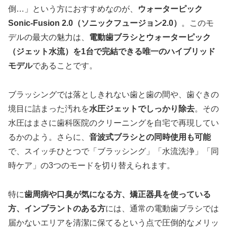
倒…」という方におすすめなのが、
ウォーターピック
Sonic-Fusion 2.0（ソニックフュージョン2.0）
。このモ
デルの最大の魅力は、
電動歯ブラシとウォーターピック
（ジェット水流）を1台で完結できる唯一のハイブリッド
モデル
であることです。
ブラッシングでは落としきれない歯と歯の間や、歯ぐきの
境目に詰まった汚れを
水圧ジェットでしっかり除去
。その
水圧はまさに歯科医院のクリーニングを自宅で再現してい
るかのよう。さらに、
音波式ブラシとの同時使用も可能
で、スイッチひとつで「ブラッシング」「水流洗浄」「同
時ケア」の3つのモードを切り替えられます。
特に
歯周病や口臭が気になる方、矯正器具を使っている
方、インプラントのある方
には、通常の電動歯ブラシでは
届かないエリアを清潔に保てるという点で圧倒的なメリッ