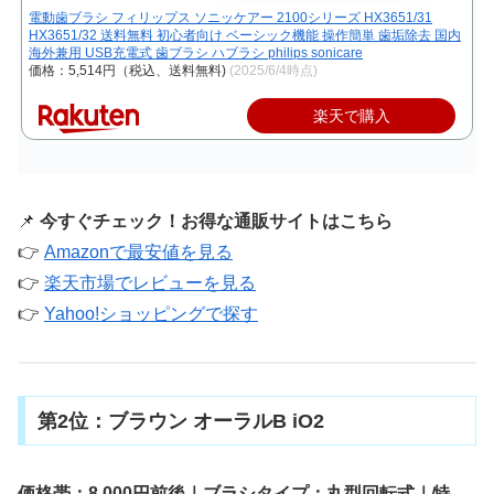
電動歯ブラシ フィリップス ソニッケアー 2100シリーズ HX3651/31
HX3651/32 送料無料 初心者向け ベーシック機能 操作簡単 歯垢除去 国内
海外兼用 USB充電式 歯ブラシ ハブラシ philips sonicare
価格：5,514円（税込、送料無料)
(2025/6/4時点)
楽天で購入
📌
今すぐチェック！お得な通販サイトはこちら
👉
Amazonで最安値を見る
👉
楽天市場でレビューを見る
👉
Yahoo!ショッピングで探す
第2位：ブラウン オーラルB iO2
価格帯：8,000円前後｜ブラシタイプ：丸型回転式｜特