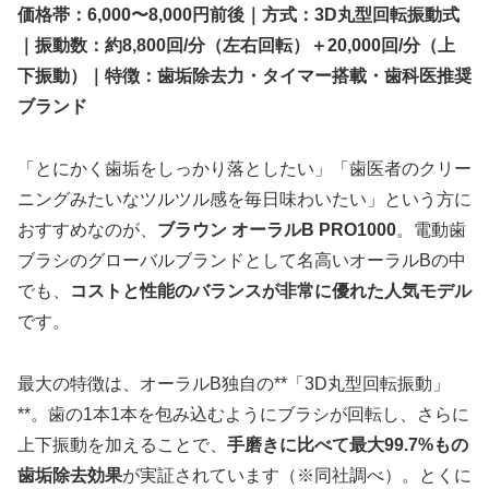
価格帯：6,000〜8,000円前後｜方式：3D丸型回転振動式
｜振動数：約8,800回/分（左右回転）＋20,000回/分（上
下振動）｜特徴：歯垢除去力・タイマー搭載・歯科医推奨
ブランド
「とにかく歯垢をしっかり落としたい」「歯医者のクリー
ニングみたいなツルツル感を毎日味わいたい」という方に
おすすめなのが、
ブラウン オーラルB PRO1000
。電動歯
ブラシのグローバルブランドとして名高いオーラルBの中
でも、
コストと性能のバランスが非常に優れた人気モデル
です。
最大の特徴は、オーラルB独自の**「3D丸型回転振動」
**。歯の1本1本を包み込むようにブラシが回転し、さらに
上下振動を加えることで、
手磨きに比べて最大99.7%もの
歯垢除去効果
が実証されています（※同社調べ）。とくに