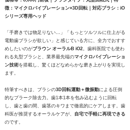
徴：マイクロバイブレーション×3D回転｜対応ブラシ：iO
シリーズ専用ヘッド
「手磨きでは物足りない…」「もっとツルツルに仕上がる
電動歯ブラシが欲しい」と感じている方に、全力でおすす
めしたいのが
ブラウン オーラルB iO2
。歯科医院でも使わ
れる丸型ブラシと、業界最先端の
マイクロバイブレーショ
ン技術
を搭載し、驚くほどなめらかな磨き上がりを実現し
ます。
特筆すべきは、ブラシの
3D回転運動＋微振動
による圧倒
的なプラーク除去力。歯1本1本を包み込むように回転
し、歯と歯の間、歯茎のキワまで徹底的にケアします。歯
科医が推奨するオーラルケアが、
自宅で手軽に再現できる
のです。