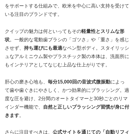
をサポートする仕組みで、欧米を中心に高い支持を受けて
いる注目のブランドです。
クイップの魅力は何といってもその
軽量性とスリムな形
状
。一般的な電動歯ブラシの「ゴツさ」や「重さ」を感じ
させず、
持ち運びにも最適
なペン型ボディ。スタイリッシ
ュなアルミニウム製やプラスチック製の本体は、洗面所に
もインテリアとしてなじむ上品な仕上がりです。
肝心の磨き心地も、
毎分15,000回の音波式微振動
によっ
て歯や歯ぐきにやさしく、かつ効果的にブラッシング。過
度な圧を避け、2分間のオートタイマーと30秒ごとのリマ
インダー機能で、
自然と正しいブラッシング習慣が身に付
きます
。
さらに注目すべきは、
公式サイトを通じての「自動リフィ