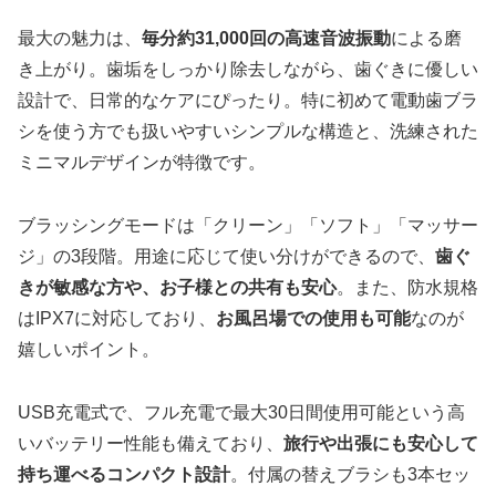
最大の魅力は、
毎分約31,000回の高速音波振動
による磨
き上がり。歯垢をしっかり除去しながら、歯ぐきに優しい
設計で、日常的なケアにぴったり。特に初めて電動歯ブラ
シを使う方でも扱いやすいシンプルな構造と、洗練された
ミニマルデザインが特徴です。
ブラッシングモードは「クリーン」「ソフト」「マッサー
ジ」の3段階。用途に応じて使い分けができるので、
歯ぐ
きが敏感な方や、お子様との共有も安心
。また、防水規格
はIPX7に対応しており、
お風呂場での使用も可能
なのが
嬉しいポイント。
USB充電式で、フル充電で最大30日間使用可能という高
いバッテリー性能も備えており、
旅行や出張にも安心して
持ち運べるコンパクト設計
。付属の替えブラシも3本セッ