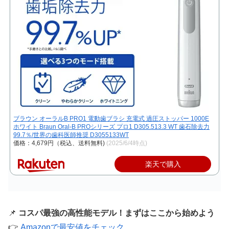
ブラウン オーラルB PRO1 電動歯ブラシ 充電式 過圧ストッパー 1000E
ホワイト Braun Oral-B PROシリーズ プロ1 D305.513.3 WT 歯石除去力
99.7％/世界の歯科医師推奨 D3055133WT
価格：4,679円（税込、送料無料)
(2025/6/4時点)
楽天で購入
📌
コスパ最強の高性能モデル！まずはここから始めよう
👉
Amazonで最安値をチェック