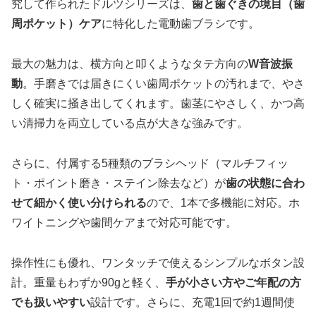
究して作られたドルツシリーズは、
歯と歯ぐきの境目（歯
周ポケット）ケア
に特化した電動歯ブラシです。
最大の魅力は、横方向と叩くようなタテ方向の
W音波振
動
。手磨きでは届きにくい歯周ポケットの汚れまで、やさ
しく確実に掻き出してくれます。歯茎にやさしく、かつ高
い清掃力を両立している点が大きな強みです。
さらに、付属する5種類のブラシヘッド（マルチフィッ
ト・ポイント磨き・ステイン除去など）が
歯の状態に合わ
せて細かく使い分けられる
ので、1本で多機能に対応。ホ
ワイトニングや歯間ケアまで対応可能です。
操作性にも優れ、ワンタッチで使えるシンプルなボタン設
計。重量もわずか90gと軽く、
手が小さい方やご年配の方
でも扱いやすい
設計です。さらに、充電1回で約1週間使