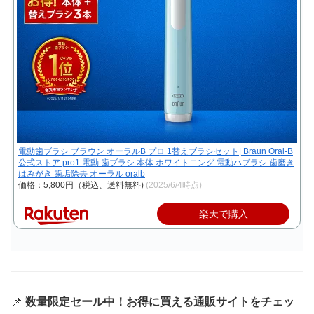
電動歯ブラシ ブラウン オーラルB プロ 1替えブラシセット| Braun Oral-B
公式ストア pro1 電動 歯ブラシ 本体 ホワイトニング 電動ハブラシ 歯磨き
はみがき 歯垢除去 オーラル oralb
価格：5,800円（税込、送料無料)
(2025/6/4時点)
楽天で購入
📌
数量限定セール中！お得に買える通販サイトをチェッ