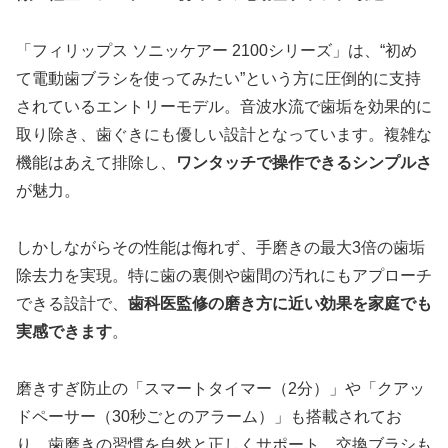
「フィリップス ソニッケアー 2100シリーズ」は、“初め
て電動歯ブラシを使ってみたい”という方に圧倒的に支持
されているエントリーモデル。音波水流で歯垢を効果的に
取り除き、歯ぐきにも優しい設計となっています。複雑な
機能はあえて排除し、
ワンタッチで操作できるシンプルさ
が魅力。
しかしながらその性能は侮れず、手磨きの最大3倍の歯垢
除去力を実現。特に歯の裏側や歯間の汚れにもアプローチ
できる設計で、
歯科医監修の磨き方に近い効果を家庭でも
実感できます
。
磨きすぎ防止の「スマートタイマー（2分）」や「クアッ
ドペーサー（30秒ごとのアラーム）」も搭載されてお
り、歯磨きの習慣を自然と正しくサポート。交換ブラシも