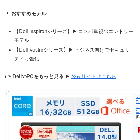
🎯
おすすめモデル
【Dell Inspironシリーズ】▶ コスパ重視のエントリー
モデル
【Dell Vostroシリーズ】▶ ビジネス向けでセキュリ
ティも強化
👉
DellのPCをもっと見る
▶
公式サイトはこちら
＼
F
メ
学
価