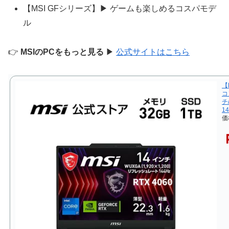
【MSI GFシリーズ】▶ ゲームも楽しめるコスパモデ
ル
👉
MSIのPCをもっと見る
▶
公式サイトはこちら
【
コン
チ
14
価