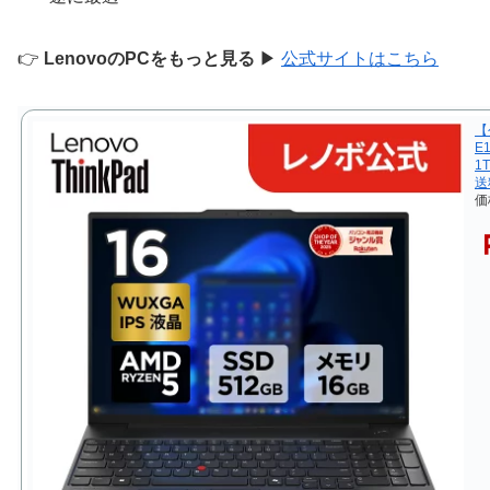
👉
LenovoのPCをもっと見る
▶
公式サイトはこちら
【
E
1
送
価