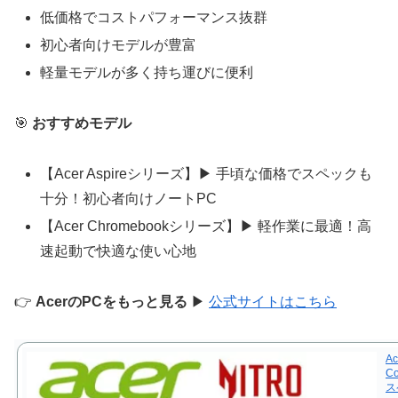
低価格でコストパフォーマンス抜群
初心者向けモデルが豊富
軽量モデルが多く持ち運びに便利
🎯
おすすめモデル
【Acer Aspireシリーズ】▶ 手頃な価格でスペックも
十分！初心者向けノートPC
【Acer Chromebookシリーズ】▶ 軽作業に最適！高
速起動で快適な使い心地
👉
AcerのPCをもっと見る
▶
公式サイトはこちら
A
C
ス