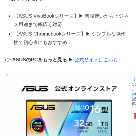
【ASUS VivoBookシリーズ】▶ 普段使いからビジネ
ス用途まで幅広く対応
【ASUS Chromebookシリーズ】▶ シンプルな操作
性で初心者にもおすすめ
👉
ASUSのPCをもっと見る
▶
公式サイトはこちら
【
C
1
W
M
価