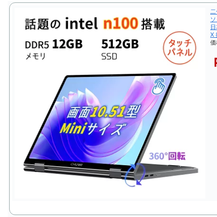
二
ソコ
日
X
価